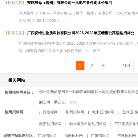
【招标公告】
安琪酵母（柳州）有限公司一批电气备件询比价项目
寻源编号:RFX00145寻源事项:安琪酵母（柳州）有限公司一批电气备件询比价项
时间:2026-08-1114:33:5......
【招标公告】
广西皖维生物质科技有限公司2026-2028年度糖蜜公路运输招标公告(三次)
广西皖维生物质科技有限公司2026-2028年度糖蜜公路运输（项目编号：GX
能力和资格的潜在投标人参加投标活动。一、项目......
1
2
3
...
100
相关网站
柳州采购信息网第一时间发布国家和当地制定的柳州采购信息
柳州招标网介绍：
的实时一手公告。
更多
柳州招标网：
广西招标网
|
柳州招标网
|
城中区招标网
|
鱼峰区招
柳州采购信息网网站基本程序：招标，投标，开标，评标，中
标通知书、招标文件和中标人的投标文件签订合同。
融安县招标网
|
融水苗族自治县招标网
|
三江侗族自治
招标是一种竞卖的贸易方式，柳州采购信息网网站内容里包
采购与招标网地区：
广西招标网
|
海南招标网
|
广东招标网
|
吉林招标网