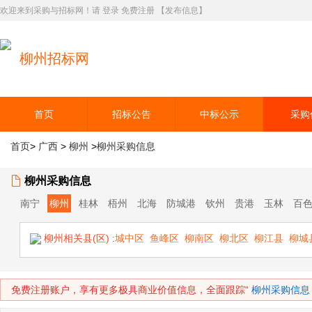
欢迎来到采购与招标网！请
登录
免费注册
【发布信息】
柳州招标网
首页
招标公告
中标公示
采购
首页
>
广西
>
柳州
>
柳州采购信息
柳州采购信息
南宁
柳州
桂林
梧州
北海
防城港
钦州
贵港
玉林
百
柳州相关县(区)
:
城中区
鱼峰区
柳南区
柳北区
柳江县
柳城
免费注册账户，享有更多极具商业价值信息，全面跟踪“
柳州采购信息