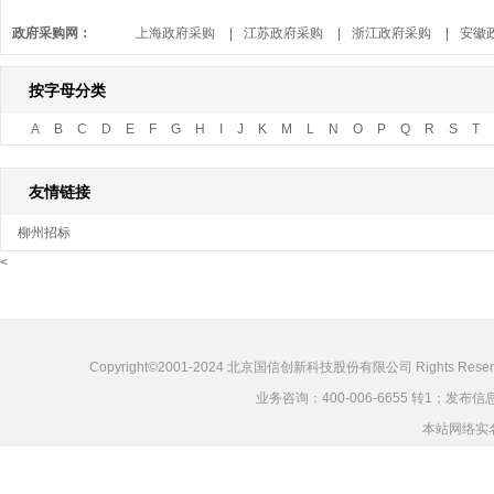
同时，中标人应按招标文件要求向招标人提交履约保证金，
政府采购网：
山西招标网
上海政府采购
|
|
内蒙招标网
江苏政府采购
|
湖南招标网
|
浙江政府采购
|
河南招标网
|
安徽
上海招标网
河北政府采购
|
|
江苏招标网
山西政府采购
|
浙江招标网
|
内蒙古政府采购
|
安徽招标网
|
重
按字母分类
西藏招标网
辽宁政府采购
|
|
贵州招标网
吉林政府采购
|
中国采购与招标网
|
广东政府采购
|
收起↑
广西
A
B
C
D
E
F
G
H
I
J
K
M
L
N
O
P
Q
R
S
T
宁夏政府采购
|
新疆政府采购
|
河南政府采购
|
湖北
友情链接
柳州招标
<
Copyright©2001-2024 北京国信创新科技股份有限公司 Rights Reser
业务咨询：400-006-6655 转1；发布信息：
本站网络实名