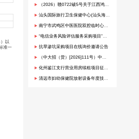
（2026）赣0722破5号关于江西鸿福医药发展有限公司破产清算案 选任审计、评估、测绘机构的公告
汕头国际旅行卫生保健中心(汕头海关口岸门诊部)医学检验外送项目供应商采购...
南宁市武鸣区中医医院双腔临时心脏起搏器采购项目询价比选公告
“电信业务风险评估服务采购项目”招标公告
略）以
抗旱渗坑采购项目在线询价邀请公告
标准一
（中大招（货）[2026]111号）中山大学实验动物中心实验动物生物检测与分析设备采购项目采购公告
化州鉴江支行营业用房续租项目征集公告
清远市妇幼保健院放射设备年度技术保项目院内比选采购公告