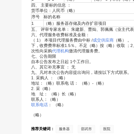
四、 主要标的信息 ：
货币单位：人民币（略）
序号
标的名称
1
（略）服务器存储及内存扩容项目
五、 评审专家名单： 朱建新、曹灿、郭佩佩（业主代
六、代理服务收费标准及金额：
（ 1） 本项目代理服务费由中标 /
成交供应商
（略） 。
下，收费费率标准1.5％。不足（略）按（略）收取 
次性向采购
代理机构
缴清代理服务费。
七、公告期限
自本公告发布之日起 1个工作日。
八、其它补充事宜 ： 无
九、凡对本次公告内容提出询问，请按以下方式联系。
1. 采购人 ： （略）
地址：（略）联系电 话： （略）-（略）
2. 采（略）
地 址： （略）长（略）
联系人：（略）
联系电话
： （略）
（略）
推荐关键词：
服务器
邵武市
医院