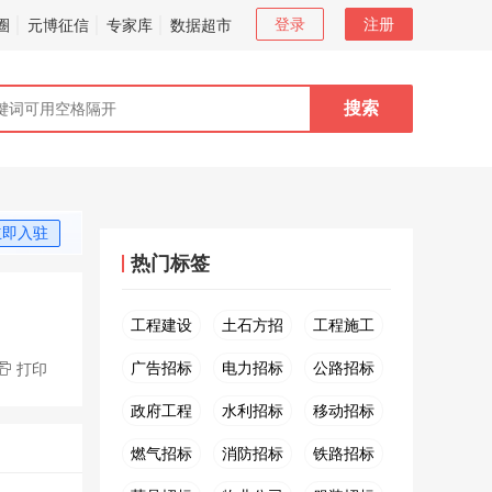
登录
注册
圈
元博征信
专家库
数据超市
搜索
立即入驻
热门标签
工程建设
土石方招
工程施工
广告招标
电力招标
公路招标

打印
政府工程
水利招标
移动招标
燃气招标
消防招标
铁路招标