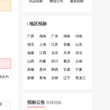
药品招标
物业公司
服装招标
地区招标
广西
海南
广东
湖南
河南
湖北
上海
江苏
安徽
山东
福建
江西
北京
天津
河北
山西
内蒙
四川
重庆
云南
西藏
贵州
陕西
甘肃
宁夏
储及内
新疆
青海
吉林
辽宁
黑龙江
招标公告
市级招标
额