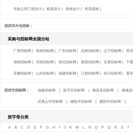
市政公用工程设计
|
桥梁设计
|
装饰设计
|
风景园林
|
邵武市外包招标：
采购与招标网全国分站
广西招标网
|
海南招标网
|
广东招标网
|
吉林招标网
|
辽宁招标网
|
黑
湖南招标网
|
河南招标网
|
湖北招标网
|
陕西招标网
|
甘肃招标网
|
宁
安徽招标网
|
山东招标网
|
福建招标网
|
江西招标网
|
四川招标网
|
重
邵武市招标网：
福建招标网
|
延平区招标网
|
顺昌县招标网
|
浦城县
武夷山市招标网
|
建瓯市招标网
|
建阳市招标网
|
按字母分类
A
B
C
D
E
F
G
H
I
J
K
M
L
N
O
P
Q
R
S
T