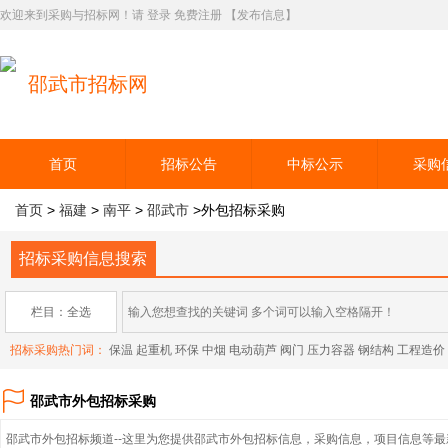
欢迎来到采购与招标网！请
登录
免费注册
【发布信息】
邵武市招标网
首页
招标公告
中标公示
采购
首页
>
福建
>
南平
>
邵武市
>外包招标采购
招标采购信息搜索
栏目：全选
招标采购热门词：
保温
起重机
环保
中烟
电动葫芦
阀门
压力容器
钢结构
工程造价
邵武市外包招标采购
邵武市外包招标频道--这里为您提供邵武市外包招标信息，采购信息，项目信息等