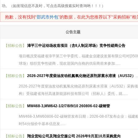
功。（如发现信息不及时，可点击高级搜索实时查询哟！！！）
抱歉，没有找到“
邵武市外包
”的数据，在此为您推荐以下“采购招标”
公告主题
【招标公告】
漳平三中运动场改造项目（含8人制足球场）竞争性磋商公告
项目概况受福建省漳平第三中学委托，福建金业建设发展有限公司对[35088
球场）组织竞争性磋商，现欢迎国内合格的供应商前来参加......
【招标公告】
2026-2027年度柴油发动机氮氧化物还原剂尿素水溶液（AUS32）采购项目招标公告
2026-2027年度柴油发动机氮氧化物还原剂尿素水溶液（AUS32）
构）受福建省海丝高速新能源科技有限公司（招标人）委托，就......
【招标公告】
MW468-3,MW642-1/2/7/8/9/10 260806-02-碳钢管
MW468-3,MW60806-02-碳钢管发布日期：2026-08-07发布企业：福建
时54分报价中基本信息发......
【招标公告】
翔业货站公司及翔业空服公司 2026年9月至10月采购意向